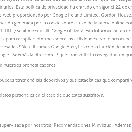
inarlos. Esta política de privacidad ha entrado en vigor el 22 de e
sis web proporcionado por Google Ireland Limited, Gordon House, 
rmación generada por la cookie sobre el uso de la oferta online p
EE.UU. y se almacena allí. Google utilizará esta información en n
/as, para recopilar informes sobre las actividades. No te preocupe
rocesados.Sólo utilizamos Google Analytics con la función de anoni
oogle. Además la dirección IP que transmite tu navegador no qu
n nuestros pronosticadores.
puedes tener análisis deportivos y sus estadísticas que compartirá
datos personales en el caso de que estés suscrito/a.
 supervisada por nosotros, Recomendaciones IAInvictus . Además 