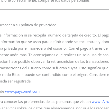
uncione correctamente, comparte tus datos personales :
cceder a su política de privacidad.
 información ni se recopila número de tarjeta de crédito. El pago 
 información que se usan para definir donde se encuentran y dond
ma privada por el monedero del usuario. Con el pago a través de 
te anónimas. Te aconsejamos que realices un solo uso de cada
ación hace posible observar la retransmisión de las transacciones y
ansacciones del usuario como si fueran suyas. Esto significa que
r nodo Bitcoin puede ser confundido como el origen. Considere es
eda ser registrada.
d de
www.paycomet.com
a conocer las preferencias de las personas que visitan
www.IAInv
le analytics sobre los datos que almacenamos, por qué los recoge