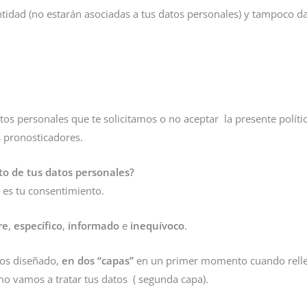
entidad (no estarán asociadas a tus datos personales) y tampoco d
os personales que te solicitamos o no aceptar la presente políti
s pronosticadores.
nto de tus datos personales?
ón es tu consentimiento.
re
,
específico
,
informado
e
inequívoco
.
mos diseñado,
en dos “capas”
en un primer momento cuando rellen
o vamos a tratar tus datos ( segunda capa).