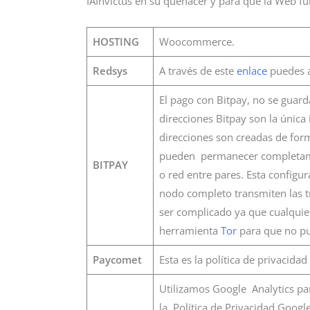
IAInvictus en su quehacer y para que la Web f
HOSTING
Woocommerce.
Redsys
A través de este
enlace
puedes a
El pago con Bitpay, no se guarda
direcciones Bitpay son la única
direcciones son creadas de for
pueden permanecer completamen
BITPAY
o red entre pares. Esta configur
nodo completo transmiten las tr
ser complicado ya que cualquie
herramienta
Tor
para que no pu
Paycomet
Esta es la política de privacida
Utilizamos Google Analytics par
la Política de Privacidad Goog